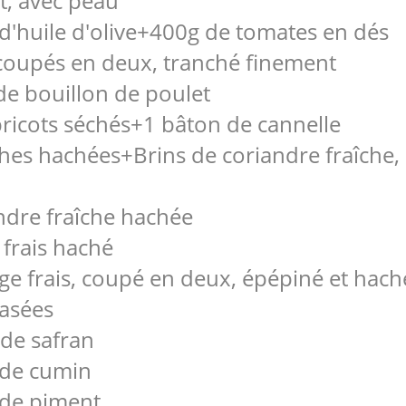
t, avec peau
 d'huile d'olive+400g de tomates en dés
coupés en deux, tranché finement
de bouillon de poulet
bricots séchés+1 bâton de cannelle
hes hachées+Brins de coriandre fraîche, 
ndre fraîche hachée
 frais haché
ge frais, coupé en deux, épépiné et hac
rasées
 de safran
 de cumin
 de piment