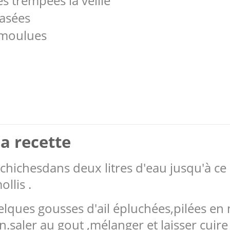
s trempées la veille
rasées
 moulues
a recette
s chichesdans deux litres d'eau jusqu'à ce 
llis .
quelques gousses d'ail épluchées,pilées 
in.saler au gout ,mélanger et laisser cui