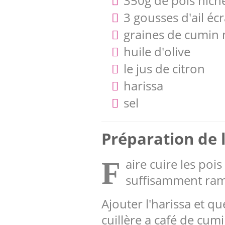
350g de pois hiche
3 gousses d'ail éc
graines de cumin
huile d'olive
le jus de citron
harissa
sel
Préparation de l
aire cuire les poi
F
suffisamment ramo
Ajouter l'harissa et 
cuillère a café de cum