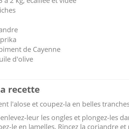
5 a 2 kg, écaillée et vidée
aiches
iandre
aprika
e piment de Cayenne
uile d'olive
a recette
t l'alose et coupez-la en belles tranches
 enlevez-leur les ongles et plongez-les da
upez-le en lamelles. Rincez la coriandre et 