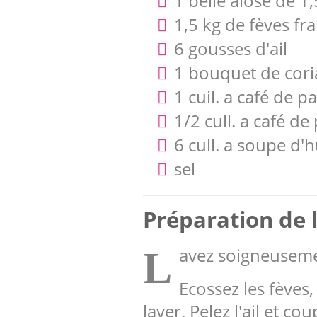
1 belle alose de 1,
1,5 kg de fèves fr
6 gousses d'ail
1 bouquet de cor
1 cuil. a café de p
1/2 cull. a café d
6 cull. a soupe d'h
sel
Préparation de l
avez soigneusemen
L
Ecossez les fèves,
laver. Pelez l'ail et co