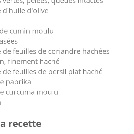
s vertes, pelées, queues intactes
 d'huile d'olive
e de cumin moulu
rasées
e de feuilles de coriandre hachées
un, finement haché
 de feuilles de persil plat haché
de paprika
é de curcuma moulu
n
a recette