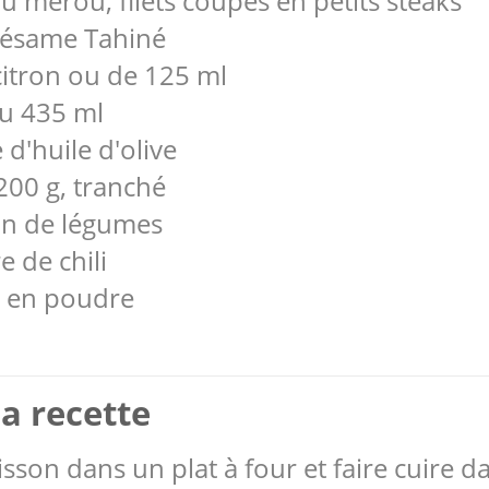
mérou, filets coupés en petits steaks
sésame Tahiné
citron ou de 125 ml
ou 435 ml
 d'huile d'olive
200 g, tranché
on de légumes
 de chili
n en poudre
a recette
poisson dans un plat à four et faire cuire