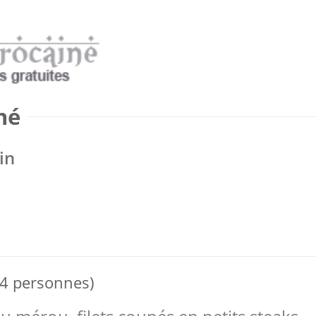
né
in
 4 personnes)