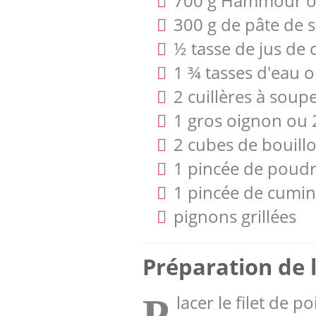
700 g Hammour ou 
300 g de pâte de 
½ tasse de jus de 
1 ¾ tasses d'eau 
2 cuillères à soupe
1 gros oignon ou 
2 cubes de bouill
1 pincée de poudre
1 pincée de cumi
pignons grillées
Préparation de l
lacer le filet de 
P