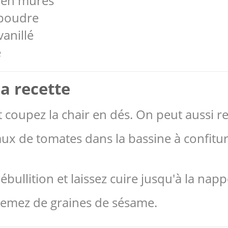
ien mûres
 poudre
vanillé
e
a recette
t coupez la chair en dés. On peut aussi re
x de tomates dans la bassine à confiture
llition et laissez cuire jusqu'à la napp
semez de graines de sésame.