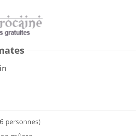
mates
in
 6 personnes)