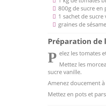
1 kg de tomates b
800g de sucre en
1 sachet de sucre 
graines de sésam
Préparation de l
elez les tomates e
P
Mettez les morceau
sucre vanille.
Amenez doucement à ébu
Mettez en pots et par