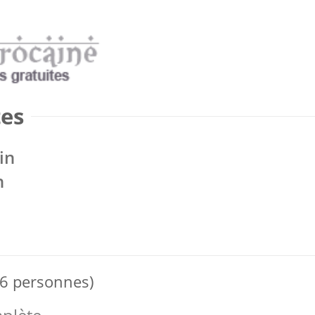
tes
in
n
 6 personnes)