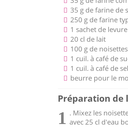
35 g de farine co
35 g de farine de s
250 g de farine ty
1 sachet de levure
20 cl de lait
100 g de noisettes
1 cuil. à café de s
1 cuil. à café de se
beurre pour le m
Préparation de l
. Mixez les noiset
1
avec 25 cl d'eau bo