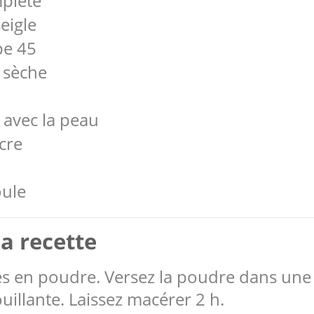
mplète
eigle
pe 45
 sèche
 avec la peau
ucre
l
oule
a recette
tes en poudre. Versez la poudre dans une 
uillante. Laissez macérer 2 h.