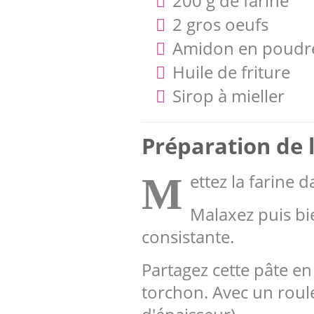
200 g de farine
2 gros oeufs
Amidon en poudr
Huile de friture
Sirop à mieller
Préparation de l
ettez la farine 
M
Malaxez puis bie
consistante.
Partagez cette pâte e
torchon. Avec un roule