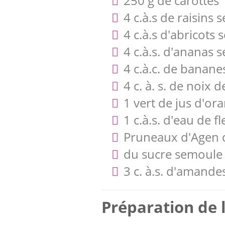
250 g de carottes
4 c.à.s de raisins
4 c.à.s d'abricots
4 c.à.s. d'ananas 
4 c.à.c. de banane
4 c. à. s. de noix 
1 vert de jus d'or
1 c.à.s. d'eau de f
Pruneaux d'Agen
du sucre semoule 
3 c. à.s. d'amande
Préparation de l