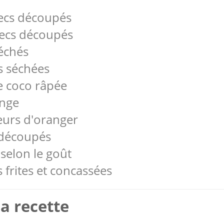
 secs découpés
 secs découpés
séchés
s séchées
de coco râpée
ange
leurs d'oranger
 découpés
selon le goût
s frites et concassées
a recette