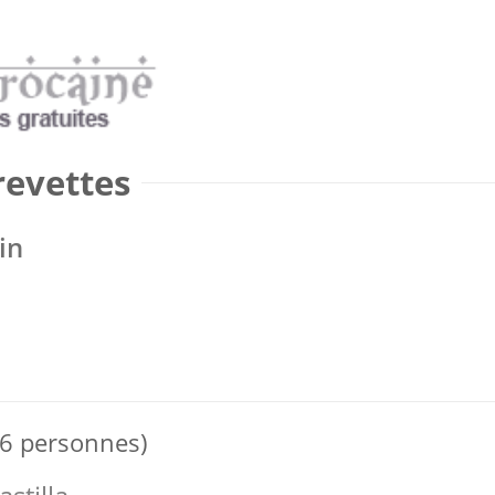
revettes
in
 6 personnes)