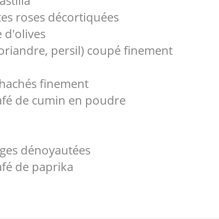
astilla
tes roses décortiquées
 d'olives
oriandre, persil) coupé finement
hachés finement
café de cumin en poudre
uges dénoyautées
café de paprika