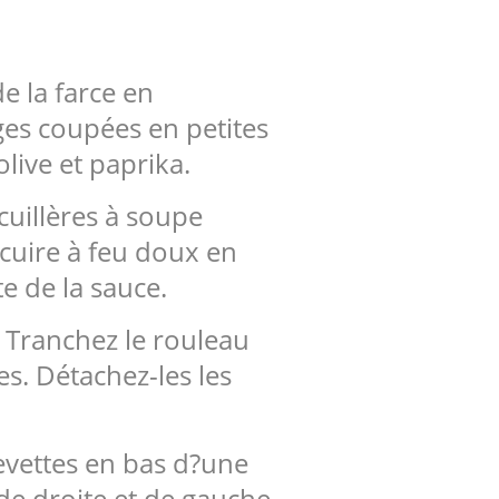
 la farce en
uges coupées en petites
olive et paprika.
cuillères à soupe
 cuire à feu doux en
e de la sauce.
s. Tranchez le rouleau
s. Détachez-les les
evettes en bas d?une
 de droite et de gauche