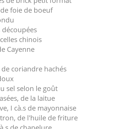
es de brick petit format
 de foie de boeuf
fondu
es découpées
elles chinois
 de Cayenne
et de coriandre hachés
 doux
u sel selon le goût
asées, de la laitue
live, I cà.s de mayonnaise
itron, de l'huile de friture
cà.s de chapelure