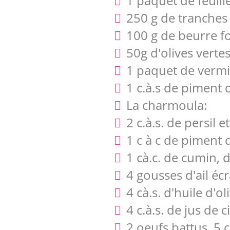
1 paquet de feuill
250 g de tranches
100 g de beurre 
50g d'olives vert
1 paquet de vermic
1 c.à.s de piment
La charmoula:
2 c.à.s. de persil 
1 c à c de piment
1 cà.c. de cumin, d
4 gousses d'ail écr
4 cà.s. d'huile d'o
4 c.à.s. de jus de c
2 oeufs battus, 5 