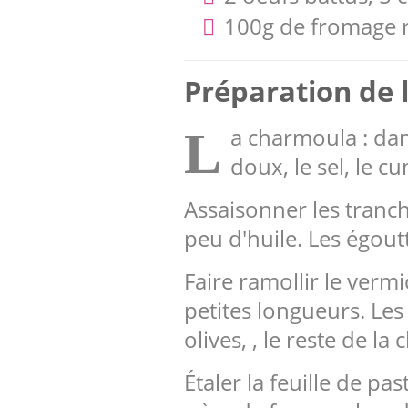
100g de fromage r
Préparation de l
a charmoula : dans
L
doux, le sel, le cum
Assaisonner les tranche
peu d'huile. Les égout
Faire ramollir le verm
petites longueurs. Les
olives, , le reste de 
Étaler la feuille de p