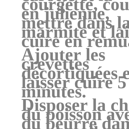
courgette, co
en julienne,
mettre dans l
marmite et lai
cuire en remu
Ajouter les
crevettes
décortiquées e
laisser cuire 5
minutes.
Disposer la ch
du poisson av
du beurre dan