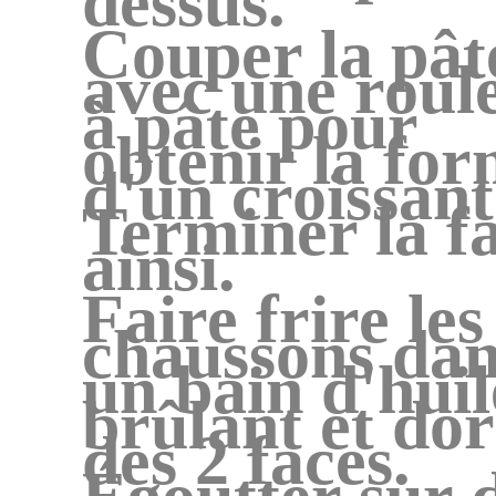
dessus.
Couper la pât
avec une roule
à pâte pour
obtenir la fo
d'un croissant
Terminer la f
ainsi.
Faire frire les
chaussons da
un bain d'huil
brûlant et dor
des 2 faces.