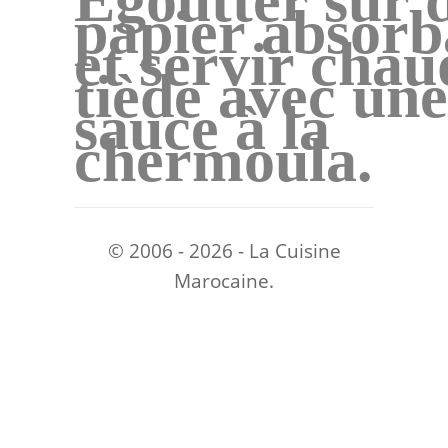
Égoutter sur 
papier absorb
et servir chau
tiède avec une
sauce à la
chermoula.
© 2006 - 2026 - La Cuisine
Marocaine.