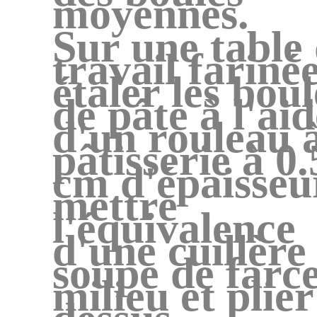
moyennes.
Sur une table
travail farinée
étaler les boul
de pâte à l'ai
d'un rouleau 
pâtisserie à 0.
cm d'épaisseu
mettre
l'équivalence
d'une cuillère
soupe de farc
milieu et plier