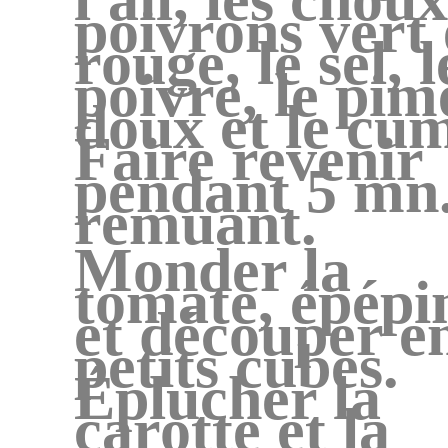
poivrons vert 
rouge, le sel, l
poivre, le pim
doux et le cum
Faire revenir
pendant 5 mn.
remuant.
Monder la
tomate, épépi
et découper e
petits cubes.
Éplucher la
carotte et la