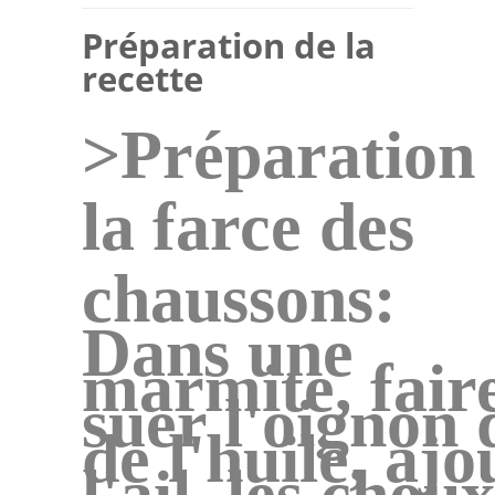
Préparation de la
recette
>Préparation
la farce des
chaussons:
Dans une
marmite, fair
suer l'oignon 
de l'huile, ajo
l'ail, les choux