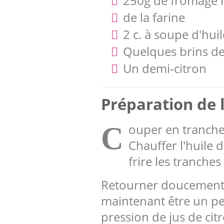
250g de fromage 
de la farine
2 c. à soupe d'huil
Quelques brins de
Un demi-citron
Préparation de l
ouper en tranches
C
Chauffer l'huile 
frire les tranches
Retourner doucement su
maintenant être un pe
pression de jus de cit