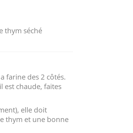
de thym séché
a farine des 2 côtés.
l est chaude, faites
ent), elle doit
de thym et une bonne