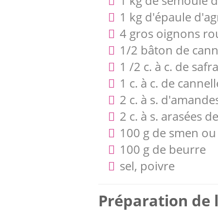
1 kg de semoule de
1 kg d'épaule d'a
4 gros oignons ro
1/2 bâton de cann
1 /2 c. à c. de saf
1 c. à c. de canne
2 c. à s. d'amandes
2 c. à s. arasées d
100 g de smen ou 
100 g de beurre
sel, poivre
Préparation de l