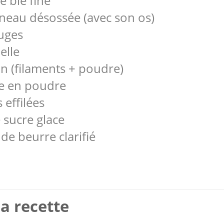
 blé fine
gneau désossée (avec son os)
uges
elle
ran (filaments + poudre)
lle en poudre
 effilées
e sucre glace
de beurre clarifié
a recette