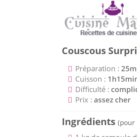
Couscous Surpr
Préparation :
25m
Cuisson :
1h15mi
Difficulté :
compli
Prix :
assez cher
Ingrédients
(pour