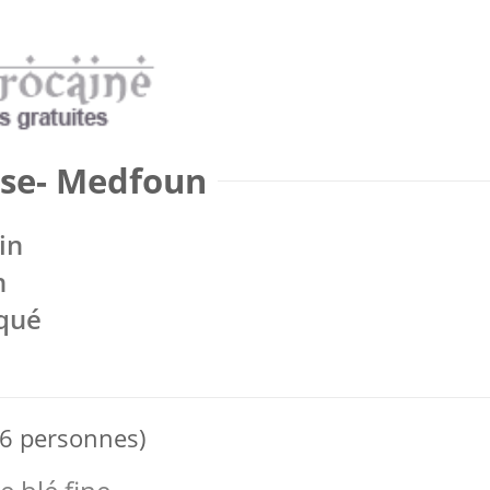
ise- Medfoun
in
n
qué
 6 personnes)