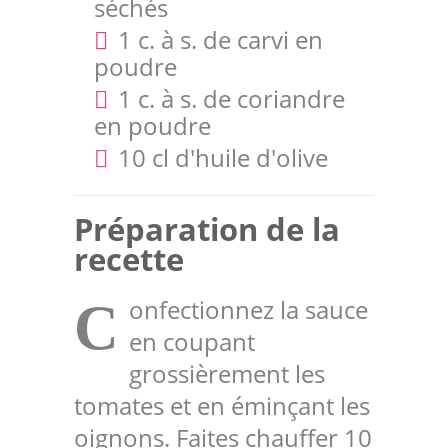
séchés
1 c. à s. de carvi en
poudre
1 c. à s. de coriandre
en poudre
10 cl d'huile d'olive
Préparation de la
recette
onfectionnez la sauce
C
en coupant
grossièrement les
tomates et en éminçant les
oignons. Faites chauffer 10